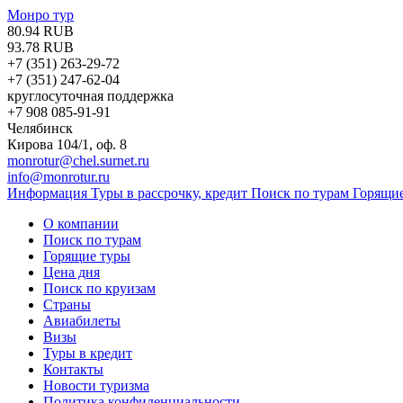
Монро тур
80.94 RUB
93.78 RUB
+7 (351)
263-29-72
+7 (351)
247-62-04
круглосуточная поддержка
+7 908 085-91-91
Челябинск
Кирова 104/1, оф. 8
monrotur@chel.surnet.ru
info@monrotur.ru
Информация
Туры в рассрочку, кредит
Поиск по турам
Горящи
О компании
Поиск по турам
Горящие туры
Цена дня
Поиск по круизам
Страны
Авиабилеты
Визы
Туры в кредит
Контакты
Новости туризма
Политика конфиденциальности