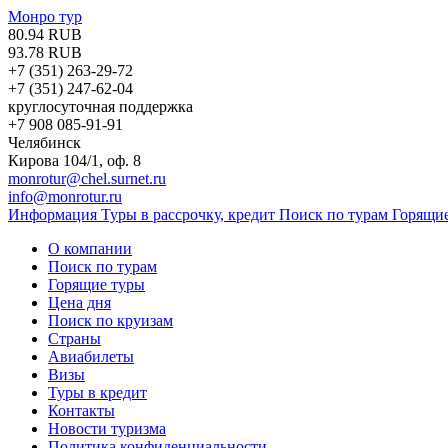
Монро тур
80.94 RUB
93.78 RUB
+7 (351)
263-29-72
+7 (351)
247-62-04
круглосуточная поддержка
+7 908 085-91-91
Челябинск
Кирова 104/1, оф. 8
monrotur@chel.surnet.ru
info@monrotur.ru
Информация
Туры в рассрочку, кредит
Поиск по турам
Горящи
О компании
Поиск по турам
Горящие туры
Цена дня
Поиск по круизам
Страны
Авиабилеты
Визы
Туры в кредит
Контакты
Новости туризма
Политика конфиденциальности