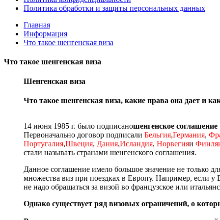
Политика обработки и защиты персональных данных
Главная
Информация
Что такое шенгенская виза
Что такое шенгенская виза
Шенгенская виза
Что такое шенгенская виза, какие права она дает и ка
14 июня 1985 г. было подписано
шенгенское соглашение
Первоначально договор подписали
Бельгия
,
Германия
,
Фр
Португалия
,
Швеция
,
Дания
,
Исландия
,
Норвегия
и
Финля
стали называть странами шенгенского соглашения.
Данное соглашение имело большое значение не только для
множества виз при поездках в Европу. Например, если у
не надо обращаться за визой во французское или итальян
Однако существует ряд визовых ограничений, о котор