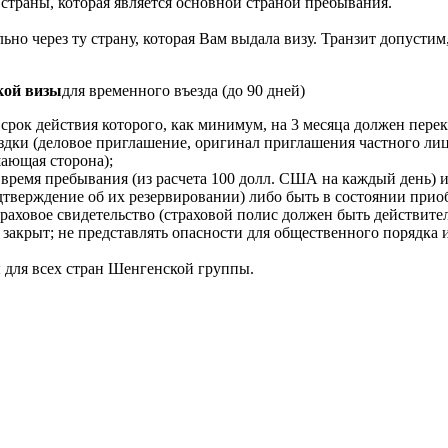
 страны, которая является основной страной пребывания.
ьно через ту страну, которая Вам выдала визу. Транзит допустим
кой визы
для временного въезда (до 90 дней)
 срок действия которого, как минимум, на 3 месяца должен пере
дки (деловое приглашение, оригинал приглашения частного лица
шающая сторона);
время пребывания (из расчета 100 долл. США на каждый день) и 
одтверждение об их резервировании) либо быть в состоянии прио
аховое свидетельство (страховой полис должен быть действител
оны закрыт; не представлять опасности для общественного поряд
ы для всех стран Шенгенской группы.