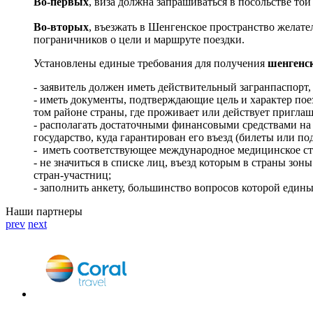
Во-первых
, виза должна запрашиваться в посольстве той
Во-вторых
, въезжать в Шенгенское пространство желател
пограничников о цели и маршруте поездки.
Установлены единые требования для получения
шенгенс
- заявитель должен иметь действительный загранпаспорт,
- иметь документы, подтверждающие цель и характер поез
том районе страны, где проживает или действует пригла
- располагать достаточными финансовыми средствами на 
государство, куда гарантирован его въезд (билеты или п
- иметь соответствующее международное медицинское стр
- не значиться в списке лиц, въезд которым в страны з
стран-участниц;
- заполнить анкету, большинство вопросов которой един
Наши партнеры
prev
next