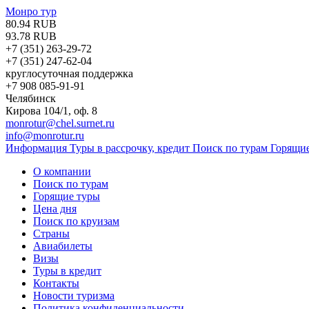
Монро тур
80.94 RUB
93.78 RUB
+7 (351)
263-29-72
+7 (351)
247-62-04
круглосуточная поддержка
+7 908 085-91-91
Челябинск
Кирова 104/1, оф. 8
monrotur@chel.surnet.ru
info@monrotur.ru
Информация
Туры в рассрочку, кредит
Поиск по турам
Горящи
О компании
Поиск по турам
Горящие туры
Цена дня
Поиск по круизам
Страны
Авиабилеты
Визы
Туры в кредит
Контакты
Новости туризма
Политика конфиденциальности