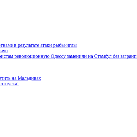
тнаме в результате атаки рыбы-иглы
сиян
истам революционную Одессу заменили на Стамбул без загранп
тить на Мальдивах
 отпуска!