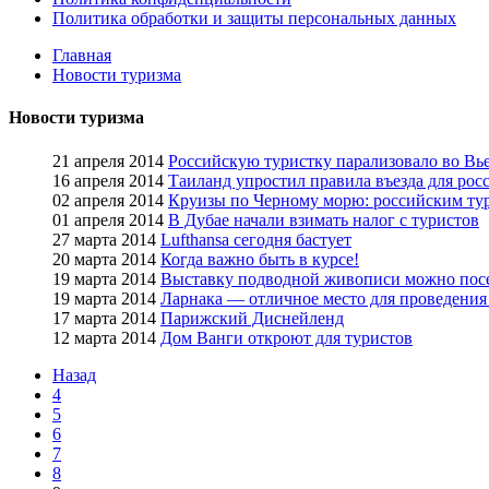
Политика обработки и защиты персональных данных
Главная
Новости туризма
Новости туризма
21 апреля 2014
Российскую туристку парализовало во Вье
16 апреля 2014
Таиланд упростил правила въезда для рос
02 апреля 2014
Круизы по Черному морю: российским тур
01 апреля 2014
В Дубае начали взимать налог с туристов
27 марта 2014
Lufthansa сегодня бастует
20 марта 2014
Когда важно быть в курсе!
19 марта 2014
Выставку подводной живописи можно посе
19 марта 2014
Ларнака — отличное место для проведения
17 марта 2014
Парижский Диснейленд
12 марта 2014
Дом Ванги откроют для туристов
Назад
4
5
6
7
8