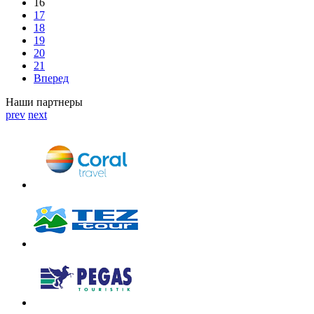
16
17
18
19
20
21
Вперед
Наши партнеры
prev
next