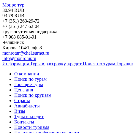
Монро тур
80.94 RUB
93.78 RUB
+7 (351)
263-29-72
+7 (351)
247-62-04
круглосуточная поддержка
+7 908 085-91-91
Челябинск
Кирова 104/1, оф. 8
monrotur@chel.surnet.ru
info@monrotur.ru
Информация
Туры в рассрочку, кредит
Поиск по турам
Горящи
О компании
Поиск по турам
Горящие туры
Цена дня
Поиск по круизам
Страны
Авиабилеты
Визы
Туры в кредит
Контакты
Новости туризма
Политика конфиденциальности