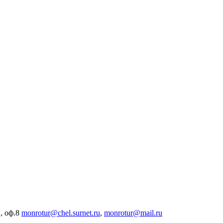
, оф.8
monrotur@chel.surnet.ru
,
monrotur@mail.ru