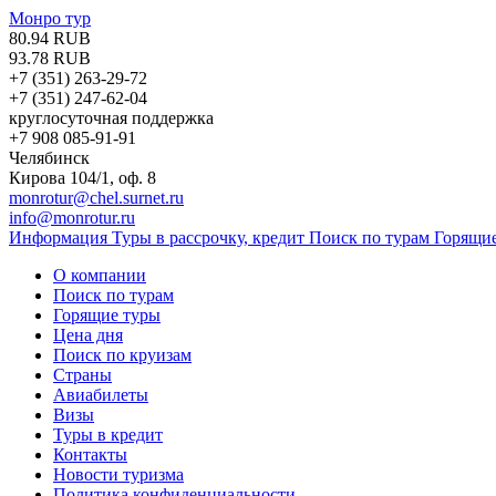
Монро тур
80.94 RUB
93.78 RUB
+7 (351)
263-29-72
+7 (351)
247-62-04
круглосуточная поддержка
+7 908 085-91-91
Челябинск
Кирова 104/1, оф. 8
monrotur@chel.surnet.ru
info@monrotur.ru
Информация
Туры в рассрочку, кредит
Поиск по турам
Горящи
О компании
Поиск по турам
Горящие туры
Цена дня
Поиск по круизам
Страны
Авиабилеты
Визы
Туры в кредит
Контакты
Новости туризма
Политика конфиденциальности