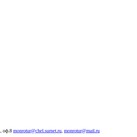
, оф.8
monrotur@chel.surnet.ru
,
monrotur@mail.ru