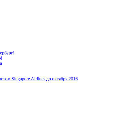
ербург!
ю!
а
м Singapore Airlines до октября 2016