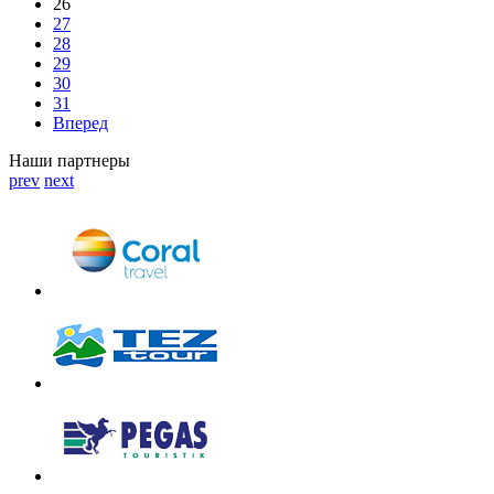
26
27
28
29
30
31
Вперед
Наши партнеры
prev
next