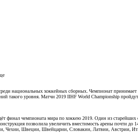
це
о среди национальных хоккейных сборных. Чемпионат принимает 
ний такого уровня. Матчи 2019 IIHF World Championship пройду
ёт финал чемпионата мира по хоккею 2019. Один из старейших 
конструкция позволила увеличить вместимость арены почти до 14
ии, Чехии, Швеции, Швейцарии, Словакии, Латвии, Австрии, Ита