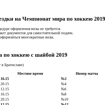
ездки на Чемпионат мира по хоккею 201
цедуре оформления визы не требуется.
акет документов для самостоятельной подачи.
 оформляться многократные визы.
 по хоккею с шайбой 2019
 в Братиславе)
Местное время
Номер матча
16.15
№2
20.15
№4
12.15
№6
16.15
№8
20.15
№10
12.15
№12