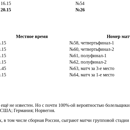
16.15
№54
20.15
№26
Местное время
Номер мат
.15
№58, четвертьфинал-1
.15
№60, четвертьфинал-2
5.15
№61, полуфинал-1
9.15
№62, полуфинал-2
5.45
№63, матч за 3-е место
0.15
№64, матч за 1-е место
в ещё не известен. Но с почти 100%-ой вероятностью болельщик
 США; Германия; Норвегия.
, в том числе сборная России, сыграют матчи групповой стадии 