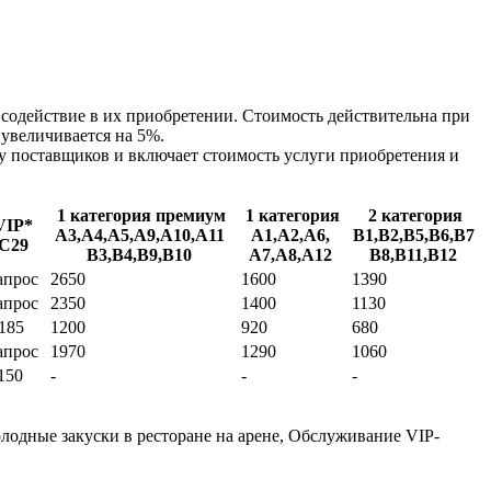
 содействие в их приобретении. Стоимость действительна при
увеличивается на 5%.
у поставщиков и включает стоимость услуги приобретения и
1 категория премиум
1 категория
2 категория
VIP*
А3,А4,А5,А9,А10,А11
А1,А2,А6,
В1,В2,В5,В6,В7
C29
В3,В4,В9,В10
А7,А8,А12
В8,В11,В12
апрос
2650
1600
1390
апрос
2350
1400
1130
185
1200
920
680
апрос
1970
1290
1060
150
-
-
-
олодные закуски в ресторане на арене, Обслуживание VIP-