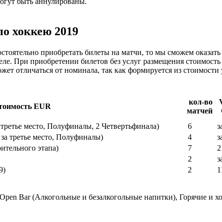
могут быть аннулированы.
по хоккею 2019
остоятельно приобретать билеты на матчи, то мы сможем оказать
ле. При приобретении билетов без услуг размещения стоимость 
ет отличаться от номинала, так как формируется из стоимости 
кол-во
стоимость EUR
матчей
третье место, Полуфиналы, 2 Четвертьфинала)
6
з
за третье место, Полуфиналы)
4
з
рительного этапа)
7
2
2
з
9)
2
1
 Open Bar (Алкогольные и безалкогольные напитки), Горячие и х