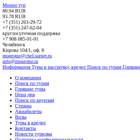
Монро тур
80.94 RUB
93.78 RUB
+7 (351)
263-29-72
+7 (351)
247-62-04
круглосуточная поддержка
+7 908 085-91-91
Челябинск
Кирова 104/1, оф. 8
monrotur@chel.surnet.ru
info@monrotur.ru
Информация
Туры в рассрочку, кредит
Поиск по турам
Горящи
О компании
Поиск по турам
Горящие туры
Цена дня
Поиск по круизам
Страны
Авиабилеты
Визы
Туры в кредит
Контакты
Новости туризма
Политика конфиденциальности