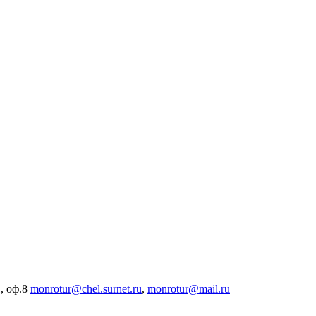
, оф.8
monrotur@chel.surnet.ru
,
monrotur@mail.ru