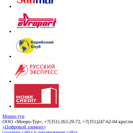
Монро тур
OOO «Монро-Тур», +7(351) 263-29-72, +7(351)247-62-04 круглос
«Цифровой элемент»
создание сайта
и
продвижение сайта