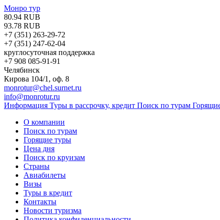
Монро тур
80.94 RUB
93.78 RUB
+7 (351)
263-29-72
+7 (351)
247-62-04
круглосуточная поддержка
+7 908 085-91-91
Челябинск
Кирова 104/1, оф. 8
monrotur@chel.surnet.ru
info@monrotur.ru
Информация
Туры в рассрочку, кредит
Поиск по турам
Горящи
О компании
Поиск по турам
Горящие туры
Цена дня
Поиск по круизам
Страны
Авиабилеты
Визы
Туры в кредит
Контакты
Новости туризма
Политика конфиденциальности