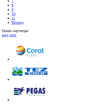
7
8
9
10
11
Вперед
Наши партнеры
prev
next