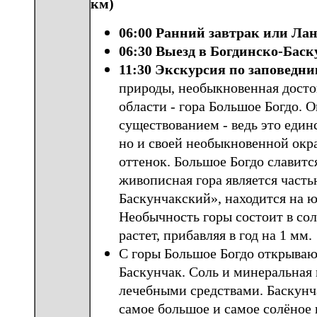
км)
06:00 Ранний завтрак или Лан
06:30 Выезд в Богдинско-Бас
11:30 Экскурсия по заповедни
природы, необыкновенная досто
области - гора Большое Богдо. О
существованием - ведь это един
но и своей необыкновенной окра
оттенок. Большое Богдо славит
живописная гора является част
Баскунчакский», находится на ю
Необычность горы состоит в со
растет, прибавляя в год на 1 мм.
С горы Большое Богдо открываю
Баскунчак. Соль и минеральная
лечебными средствами. Баскунча
самое большое и самое солёное 