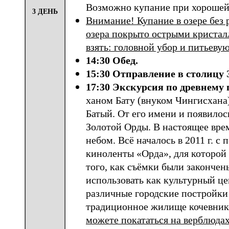
Возможно купание при хорошей
3 ДЕНЬ
Внимание! Купание в озере без
озера покрыто острыми кристал
взять: головной убор и питьевую
14:30 Обед.
15:30 Отправление в столицу
17:30 Экскурсия по древнему 
ханом Бату (внуком Чингисхана) 
Батый. От его имени и появилос
Золотой Орды. В настоящее врем
небом. Всё началось в 2011 г. с
киноленты «Орда», для которой 
того, как съёмки были закончен
использовать как культурный це
различные городские постройки 
традиционное жилище кочевник
можете покататься на верблюдах